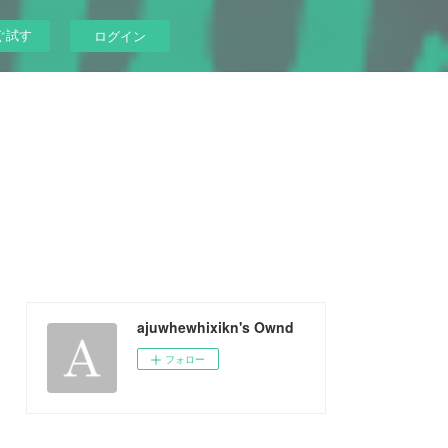
ぐ試す
ログイン
ajuwhewhixikn's Ownd
フォロー