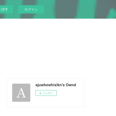
ぐ試す
ログイン
ajuwhewhixikn's Ownd
フォロー