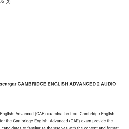
S (2)
sin descargar CAMBRIDGE ENGLISH ADVANCED 2 AUDIO
e English: Advanced (CAE) examination from Cambridge English
or the Cambridge English: Advanced (CAE) exam provide the
 candidates to familiarise themselves with the content and format